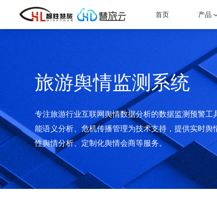
票务一体化云平台
VR/AR景区元宇宙解决方案
首页
产品
聚焦票务，贯通线上线下业务。
VR全景式观看景区概览，行前就能领略真实的景区风采。
旅游电商系统
数字化景区建设解决方案
快速搭建多终端在线零售官方商城
为景区量身设计的智慧化解决方案
旅游舆情监测系统
一机游”服务平台
提供目的地“游前、游中、游后”智慧化一站式服务
专注旅游行业互联网舆情数据分析的数据监测预警工
能语义分析、危机传播管理为技术支持，提供实时舆
性舆情分析、定制化舆情会商等服务。