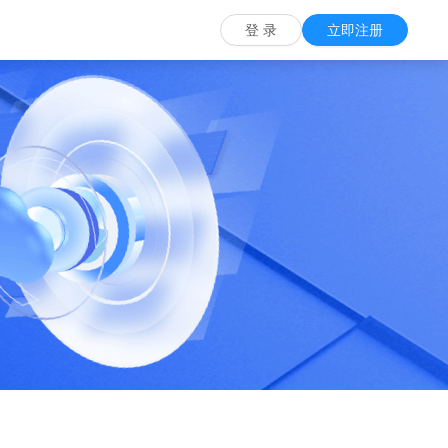
票务一体化解决方案
慧说-导游导览系统
全域旅游综合解决方案
登 录
立即注册
监测预警工具
务供应商提供了一套完整的票务解决方案
全景手绘地图导览，定位听解说
构建全域文旅运营监测的智慧
系统
景区旅游值守系统
势系统
游客服务汇聚平台
综合巡更巡检系统
简单便捷，提高工作质量与效率